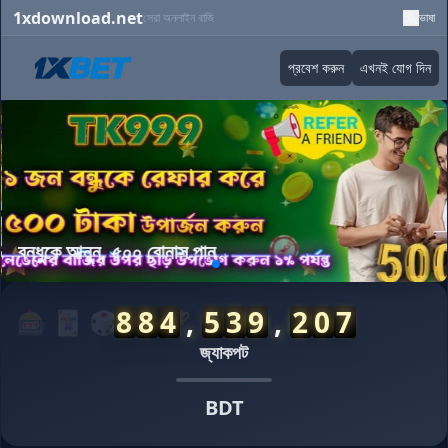
1xdownload.net
সেরা অনলাইন বাজি
ভাষা
প্রবেশ করুন
এখনই যোগ দিন
💰
28/06/2026 মজ*** উত্তোলন সফল 15,700 BDT 💸
বন্ধুকে আনুন, ৫০০ বোনাস পান
8
8
4
,
4
7
9
,
6
4
9
🎰 🃏 🎲 💰 🏆
জ্যাকপট
BDT