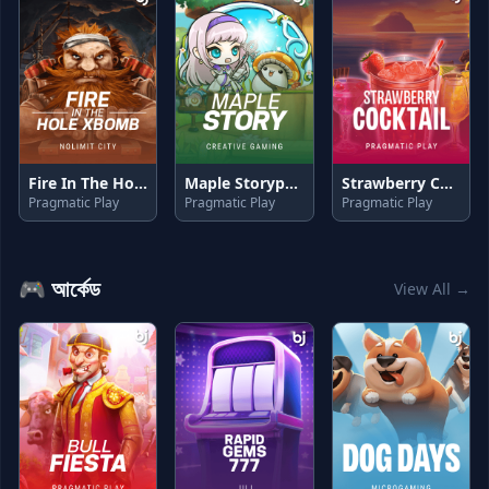
Fire In The Hole xBombpng
Maple Storypng
Strawberry Cocktailpng
Pragmatic Play
Pragmatic Play
Pragmatic Play
🎮 আর্কেড
View All →