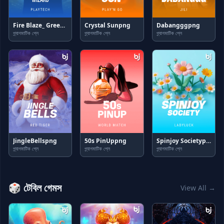
Fire Blaze_ Green Wizardpng
Crystal Sunpng
Dabangggpng
প্র্যাগমাটিক প্লে
প্র্যাগমাটিক প্লে
প্র্যাগমাটিক প্লে
JingleBellspng
50s PinUppng
Spinjoy Societypng
প্র্যাগমাটিক প্লে
প্র্যাগমাটিক প্লে
প্র্যাগমাটিক প্লে
🎲 টেবিল গেমস
View All →