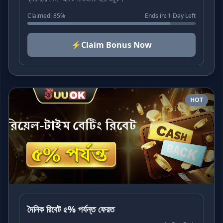
Claimed: 85%
Ends in: 1 Day Left
⚡
Claim Bonus Now
HOT
দৈনিক রিবেট ৫% পর্যন্ত ফেরত