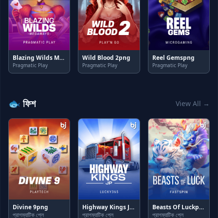
Blazing Wilds Megawayspng
Wild Blood 2png
Reel Gemspng
Pragmatic Play
Pragmatic Play
Pragmatic Play
🐟 ফিশ
View All →
Divine 9png
Highway Kings JPpng
Beasts Of Luckpng
প্রাগম্যাটিক প্লে
প্রাগম্যাটিক প্লে
প্রাগম্যাটিক প্লে