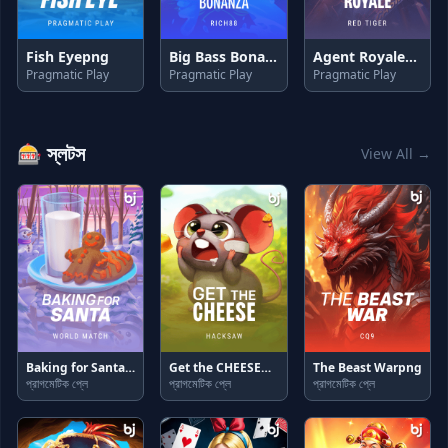
Fish Eyepng
Big Bass Bonanzapng
Agent Royalepng
Pragmatic Play
Pragmatic Play
Pragmatic Play
🎰 স্লটস
View All →
Baking for Santapng
Get the CHEESEpng
The Beast Warpng
প্রাগমেটিক প্লে
প্রাগমেটিক প্লে
প্রাগমেটিক প্লে