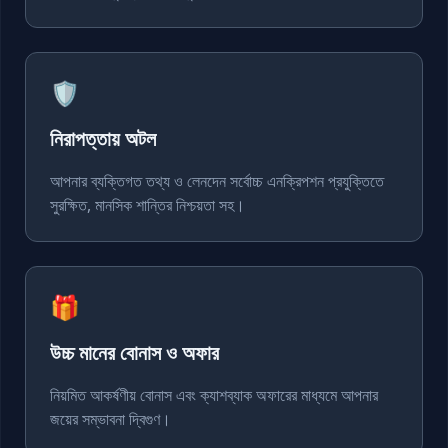
🛡️
নিরাপত্তায় অটল
আপনার ব্যক্তিগত তথ্য ও লেনদেন সর্বোচ্চ এনক্রিপশন প্রযুক্তিতে
সুরক্ষিত, মানসিক শান্তির নিশ্চয়তা সহ।
🎁
উচ্চ মানের বোনাস ও অফার
নিয়মিত আকর্ষণীয় বোনাস এবং ক্যাশব্যাক অফারের মাধ্যমে আপনার
জয়ের সম্ভাবনা দ্বিগুণ।