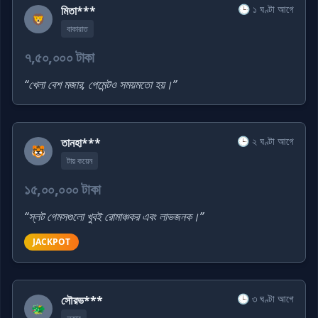
🕒 ১ ঘণ্টা আগে
মিতা***
🦁
বাকারাত
৭,৫০,০০০ টাকা
“খেলা বেশ মজার, পেমেন্টও সময়মতো হয়।”
🕒 ২ ঘণ্টা আগে
তানহা***
🐯
টায় কয়েন
১৫,০০,০০০ টাকা
“স্লট গেমসগুলো খুবই রোমাঞ্চকর এবং লাভজনক।”
JACKPOT
🕒 ৩ ঘণ্টা আগে
সৌরভ***
🐲