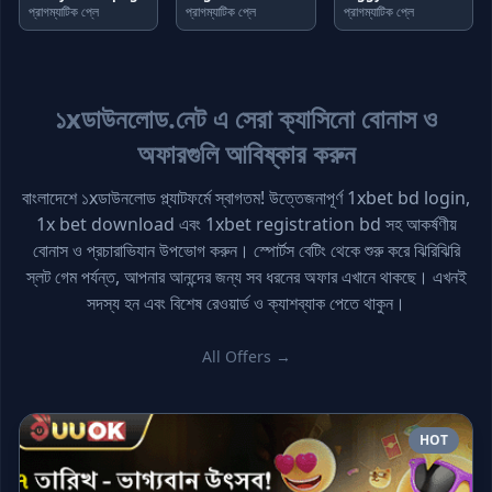
প্রাগম্যাটিক প্লে
প্রাগম্যাটিক প্লে
প্রাগম্যাটিক প্লে
১xডাউনলোড.নেট এ সেরা ক্যাসিনো বোনাস ও
অফারগুলি আবিষ্কার করুন
বাংলাদেশে ১xডাউনলোড প্ল্যাটফর্মে স্বাগতম! উত্তেজনাপূর্ণ 1xbet bd login,
1x bet download এবং 1xbet registration bd সহ আকর্ষণীয়
বোনাস ও প্রচারাভিযান উপভোগ করুন। স্পোর্টস বেটিং থেকে শুরু করে ঝিরিঝিরি
স্লট গেম পর্যন্ত, আপনার আনন্দের জন্য সব ধরনের অফার এখানে থাকছে। এখনই
সদস্য হন এবং বিশেষ রেওয়ার্ড ও ক্যাশব্যাক পেতে থাকুন।
All Offers →
HOT