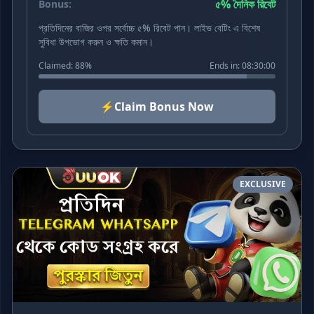
৫% দৈনিক রিবেট
Bonus:
প্রতিদিনের বাজির ওপর সর্বোচ্চ ৫% রিবেট পান। লাইভ বেটিং এ বিশেষ
সুবিধা উপভোগ করুন ও ক্ষতি কমান।
Claimed: 88%
Ends in: 08:30:00
⚡
Claim Bonus Now
EXCLUSIVE