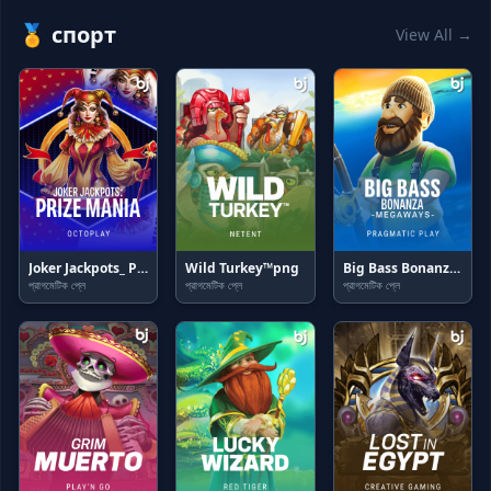
🏅 спорт
View All →
Joker Jackpots_ Prize Maniapng
Wild Turkey™png
Big Bass Bonanza Megaways™png
প্রাগমেটিক প্লে
প্রাগমেটিক প্লে
প্রাগমেটিক প্লে