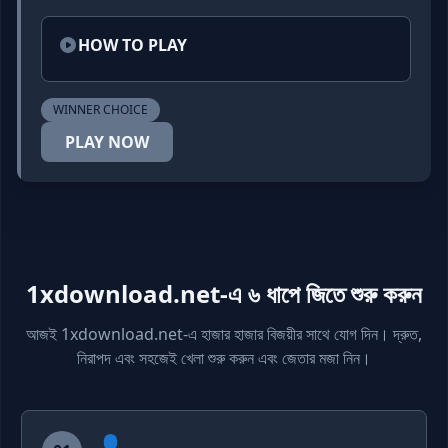
HOW TO PLAY
WINNER CHOICE
PLAY NOW
1xdownload.net-এ ৬ ধাপে জিতে শুরু করুন
আজই 1xdownload.net-এ হাজার হাজার বিজয়ীর সাথে যোগ দিন। দ্রুত,
নিরাপদ এবং সহজেই খেলা শুরু করুন এবং জেতার মজা নিন।
👤